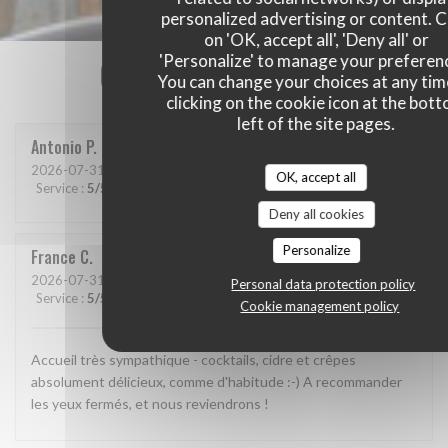
personalized advertising or content. C
on 'OK, accept all', 'Deny all' or
'Personalize' to manage your preferen
Our customer ratings
You can change your choices at any tim
clicking on the cookie icon at the bot
left of the site pages.
Antonio
P
2026-07-31
- 19:15 - Guests 2
OK, accept all
Service
:
5
/5
Ambiance
:
5
/5
Food
:
5
/5
Value
:
5
/5
Deny all cookies
Personalize
France
C
2026-07-31
- 19:30 - Guests 2
Personal data protection policy
Service
:
5
/5
Ambiance
:
5
/5
Food
:
5
/5
Value
:
5
/5
Cookie management policy
Accueil très sympathique - cocktails, cidre et crêpes
absolument délicieux, comme d'habitude :-) A recommander
les yeux fermés, et nous reviendrons !