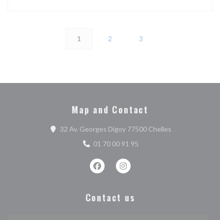
1
2
3
Map and Contact
((opens in a ne
32 Av. Georges Digoy 77500 Chelles
01 70 00 91 95
Facebook ((opens in a new window))
Instagram ((opens in a new w
Contact us