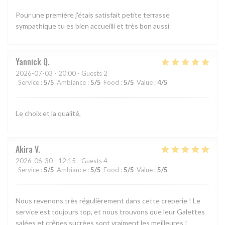
Pour une première j'étais satisfait petite terrasse
sympathique tu es bien accueilli et très bon aussi
Yannick
Q
2026-07-03
- 20:00 - Guests 2
Service
:
5
/5
Ambiance
:
5
/5
Food
:
5
/5
Value
:
4
/5
Le choix et la qualité,
Akira
V
2026-06-30
- 12:15 - Guests 4
Service
:
5
/5
Ambiance
:
5
/5
Food
:
5
/5
Value
:
5
/5
Nous revenons très régulièrement dans cette creperie ! Le
service est toujours top, et nous trouvons que leur Galettes
salées et crêpes sucrées sont vraiment les meilleures !